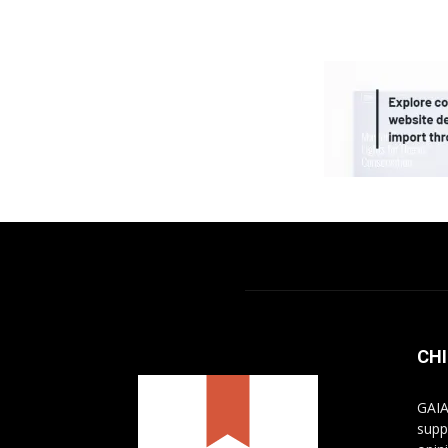
CHI
GAIA
supp