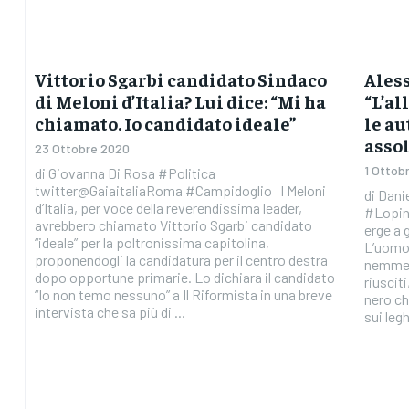
Vittorio Sgarbi candidato Sindaco
Aless
di Meloni d’Italia? Lui dice: “Mi ha
“L’al
chiamato. Io candidato ideale”
le au
asso
23 Ottobre 2020
1 Ottob
di Giovanna Di Rosa #Politica
twitter@GaiaitaliaRoma #Campidoglio I Meloni
di Dani
d’Italia, per voce della reverendissima leader,
#Lopini
avrebbero chiamato Vittorio Sgarbi candidato
erge a 
“ideale” per la poltronissima capitolina,
L’uomo 
proponendogli la candidatura per il centro destra
nemmeno
dopo opportune primarie. Lo dichiara il candidato
riusciti
“Io non temo nessuno” a Il Riformista in una breve
nero ch
intervista che sa più di ...
sui leghi