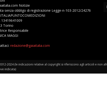
ioni
aiaitalia.com Notizie
ata senza obbligo di registrazione Legge-n-103-2012/24276
AITALIAPUNTOCOMEDIZIONI
A 13419641009
3 Torino
ttrice Responsabile
ICA MAGGI
attaci:
redazione@gaiaitalia.com
24 (le indicazioni relative al copyright si riferiscono agli articoli e non al
ove indicata)