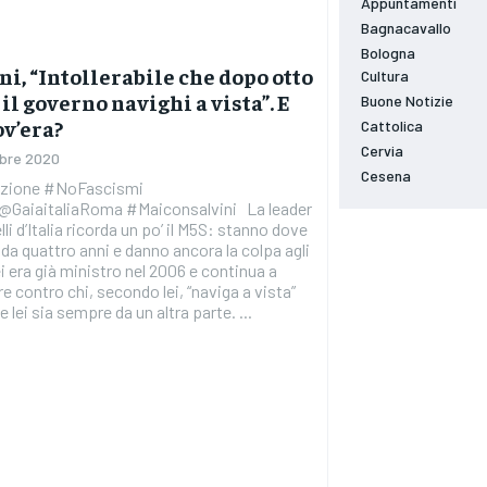
Appuntamenti
Bagnacavallo
Bologna
i, “Intollerabile che dopo otto
Cultura
il governo navighi a vista”. E
Buone Notizie
ov’era?
Cattolica
Cervia
bre 2020
Cesena
azione #NoFascismi
r@GaiaitaliaRoma #Maiconsalvini La leader
lli d’Italia ricorda un po’ il M5S: stanno dove
da quattro anni e danno ancora la colpa agli
Lei era già ministro nel 2006 e continua a
re contro chi, secondo lei, “naviga a vista”
 lei sia sempre da un altra parte. ...