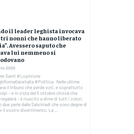
o il leader leghista invocava
stri nonni che hanno liberato
lia”. Avessero saputo che
vava lui nemmeno si
odovano
sto 2020
ele Santi #Lopinione
@RomaGaiaitalia #Politica Nelle ultime
na il tribuno che perde voti, e soprattutto
olpi – e in vista del 5 ottobre chissà che
regalerà – è riuscito a dirne di tutti i colori.
 due perle dalle Salviniadi che sono degne di
r il vostro divertimento. La ...