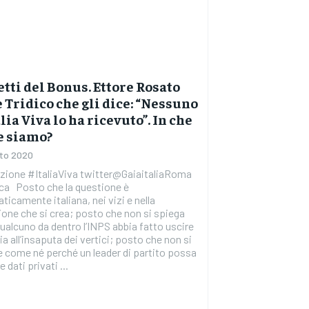
tti del Bonus. Ettore Rosato
 Tridico che gli dice: “Nessuno
alia Viva lo ha ricevuto”. In che
e siamo?
to 2020
zione #ItaliaViva twitter@GaiaitaliaRoma
ca Posto che la questione è
icamente italiana, nei vizi e nella
one che si crea; posto che non si spiega
alcuno da dentro l’INPS abbia fatto uscire
ia all’insaputa dei vertici; posto che non si
 come né perché un leader di partito possa
 dati privati ...