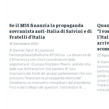
Se il M5S finanzia la propaganda
Quand
sovranista anti-Italia di Salvini e di
“I vo
Fratelli d’Italia
l’Ita
arri
18 Settembre 2020
scom
di Daniele Santi #Lopinione
twitter@GaiaitaliaRoma #Politica La denuncia de
22 Ago
Il Riformista che cita il coordinatore della
di Dani
segreteria di +Europa Giordano Masini, prende vita
twitter
dalle sue dichiarazioni che parlano di “uso
settima
improprio dei fondi dei gruppi parlamentari che non
perde c
possono finanziare la propaganda elettorale”.
cosa ci 
Chiediamo un intervento immediato del presidente
Traiamo
Fico e del Collegio dei questori, trattandosi di ...
nota pe