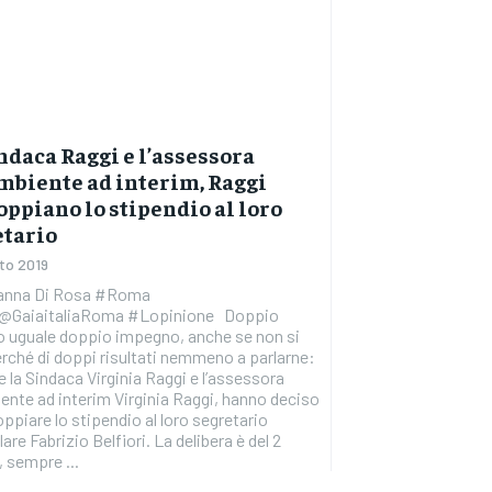
ndaca Raggi e l’assessora
mbiente ad interim, Raggi
ppiano lo stipendio al loro
etario
to 2019
vanna Di Rosa #Roma
r@GaiaitaliaRoma #Lopinione Doppio
o uguale doppio impegno, anche se non si
rché di doppi risultati nemmeno a parlarne:
e la Sindaca Virginia Raggi e l’assessora
iente ad interim Virginia Raggi, hanno deciso
oppiare lo stipendio al loro segretario
are Fabrizio Belfiori. La delibera è del 2
 sempre ...