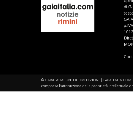
opin
di G
test
GAI
p.IV
1012
Dire
MON
Cont
© GAIAITALIAPUNTOCOMEDIZIONI | GAIAITALIA.COM 2012-20
compresa l'attribuzione della proprietà intellettuale d