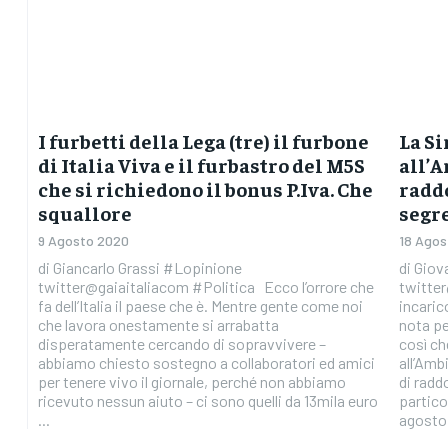
I furbetti della Lega (tre) il furbone
La Si
di Italia Viva e il furbastro del M5S
all’A
che si richiedono il bonus P.Iva. Che
raddo
squallore
segr
9 Agosto 2020
18 Agos
di Giancarlo Grassi #Lopinione
di Gio
twitter@gaiaitaliacom #Politica Ecco l’orrore che
twitte
fa dell’Italia il paese che è. Mentre gente come noi
incaric
che lavora onestamente si arrabatta
nota pe
disperatamente cercando di sopravvivere –
così ch
abbiamo chiesto sostegno a collaboratori ed amici
all’Amb
per tenere vivo il giornale, perché non abbiamo
di radd
ricevuto nessun aiuto – ci sono quelli da 13mila euro
particol
...
agosto,