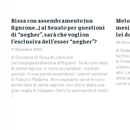
Rissa con assembramento (un
Melon
figurone…) al Senato per questioni
mesi 
di “negher”, sarà che voglion
lei d
l’esclusiva dell’esser “negher”?
25 Otto
17 Dicembre 2020
di Red
twitte
di Giovanna Di Rosa #Lopinione
di Frate
twitter@gaiaitaliaroma #Migranti Se le sono date
stanno 
di santa ragione, si sono accapigliati, insultati,
altri. 
pestati, in una parola assembrati i signori senatori
sbraita
di Palazzo Madama. Non sappiamo se se le sono
come se
anche date di santa ragione, non che si abbia una
gran voglia di indagare. Certo lo spettacolo è stato
...