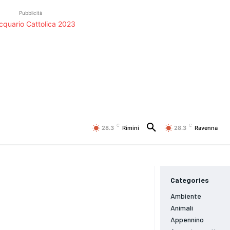
Pubblicità
C
C
28.3
Rimini
28.3
Ravenna
Categories
Ambiente
Animali
Appennino