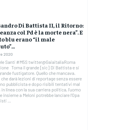
andro Di Battista II, il Ritorno:
leanza col Pd è la morte nera”. E
to blu erano “il male
luto”…
re 2020
ele Santi #M5S twitter@GaiaitaliaRoma
one Torna il grande [sic] Di Battista e si
grande fustigatore. Quello che mancava.
che darà lezioni di reportage senza essere
 pubblicista e dopo risibili tentativi mal
, in linea con la sua carriera politica, l’uomo
e insieme a Meloni potrebbe lanciare l’Opa
sti ...