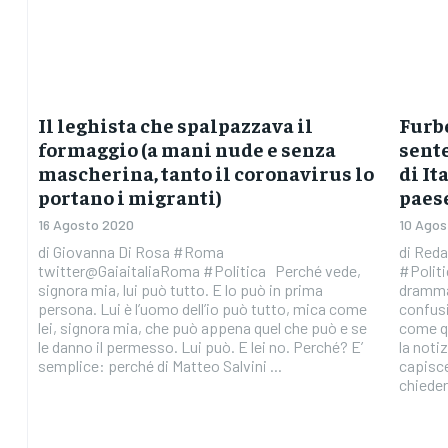
Il leghista che spalpazzava il
Furbe
formaggio (a mani nude e senza
sente
mascherina, tanto il coronavirus lo
di It
portano i migranti)
paes
16 Agosto 2020
10 Agos
di Giovanna Di Rosa #Roma
di Reda
twitter@GaiaitaliaRoma #Politica Perché vede,
#Politi
signora mia, lui può tutto. E lo può in prima
drammat
persona. Lui è l’uomo dell’io può tutto, mica come
confusi
lei, signora mia, che può appena quel che può e se
come qu
le danno il permesso. Lui può. E lei no. Perché? E’
la notiz
semplice: perché di Matteo Salvini ...
capisce
chiedere