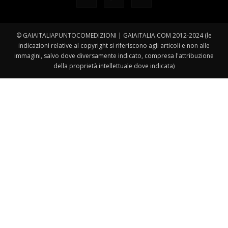
© GAIAITALIAPUNTOCOMEDIZIONI | GAIAITALIA.COM 2012-2024 (le
indicazioni relative al copyright si riferiscono agli articoli e non alle
immagini, salvo dove diversamente indicato, compresa l'attribuzione
della proprietà intellettuale dove indicata)