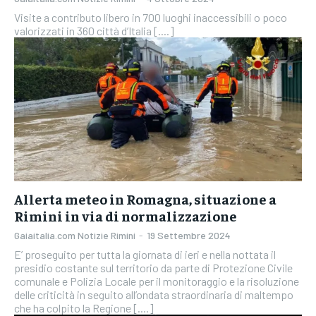
Visite a contributo libero in 700 luoghi inaccessibili o poco
valorizzati in 360 città d’Italia [....]
Allerta meteo in Romagna, situazione a
Rimini in via di normalizzazione
Gaiaitalia.com Notizie Rimini
-
19 Settembre 2024
E’ proseguito per tutta la giornata di ieri e nella nottata il
presidio costante sul territorio da parte di Protezione Civile
comunale e Polizia Locale per il monitoraggio e la risoluzione
delle criticità in seguito all’ondata straordinaria di maltempo
che ha colpito la Regione [....]