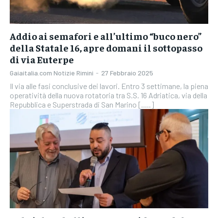
Addio ai semafori e all’ultimo “buco nero”
della Statale 16, apre domani il sottopasso
di via Euterpe
Gaiaitalia.com Notizie Rimini
-
27 Febbraio 2025
Il via alle fasi conclusive dei lavori. Entro 3 settimane, la piena
operatività della nuova rotatoria tra S.S. 16 Adriatica, via della
Repubblica e Superstrada di San Marino [.....]