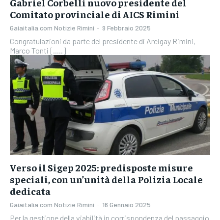
Gabriel Corbelli nuovo presidente del
Comitato provinciale di AICS Rimini
Gaiaitalia.com Notizie Rimini
-
9 Febbraio 2025
Congratulazioni da parte del presidente di Arcigay Rimini,
Marco Tonti [.....]
Verso il Sigep 2025: predisposte misure
speciali, con un’unità della Polizia Locale
dedicata
Gaiaitalia.com Notizie Rimini
-
16 Gennaio 2025
Per la gestione della viabilità in corrispondenza del passaggio