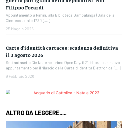
guerra partigiana nella Repubblica” con
Filippo Focardi
Appuntamento a Rimini, alla Biblioteca Gambalunga (Sala della
Cineteca), dalle 17.30 [.....]
25 Maggio 2026
Carte d’identità cartacee: scadenza definitiva
il 3 agosto 2026
Settantasei le Cie fatte nel primo Open Day, il 21 febbraio un nuovo
appuntamento per il rilascio della Carta d'Identità Elettronica [.....]
9 Febbraio 2026
ALTRO DA LEGGERE.....