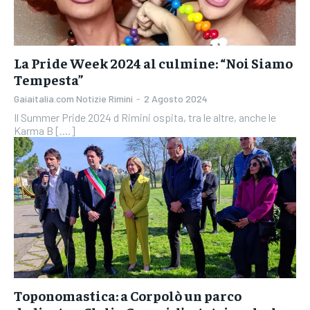
La Pride Week 2024 al culmine: “Noi Siamo
Tempesta”
Gaiaitalia.com Notizie Rimini
-
2 Agosto 2024
Il Summer Pride 2024 d Rimini ospita, tra le altre, anche le
Karma B [....]
Toponomastica: a Corpolò un parco