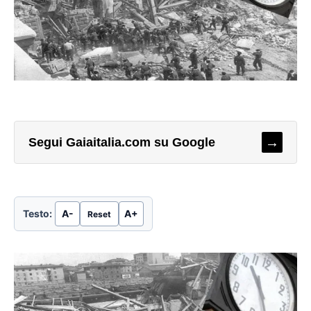
→
Segui Gaiaitalia.com su Google
Testo:
A-
A+
Reset