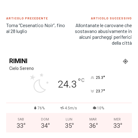
ARTICOLO PRECEDENTE
ARTICOLO SUCCESSIVO
Torna “Cesenatico Noir”, fino
Allontanate le carovane che
al 28 luglio
sostavano abusivamente in
alcuni parcheggi periferici
della città
RIMINI
Cielo Sereno
°
25.3
°
C
24.3
°
23.7
76%
4.5m/s
10%
SAB
DOM
LUN
MAR
MER
33
°
34
°
35
°
36
°
33
°