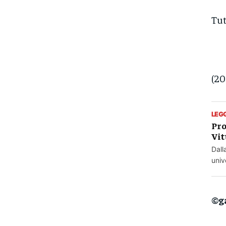
Tut
(20
LEG
Pro
Vit
Dall
univ
©g