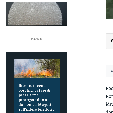
Pubblicità
Te
Rischio incendi
Poc
boschivi, la fase di
preallarme
Rom
prorogata fino a
idr
domenica 16 agosto
sull’intero territorio
do