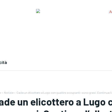
cità
e
Notizie
Cade un elicottero a Lugo con quattro occupanti: sono gravi. Continua l'al
ade un elicottero a Lugo 