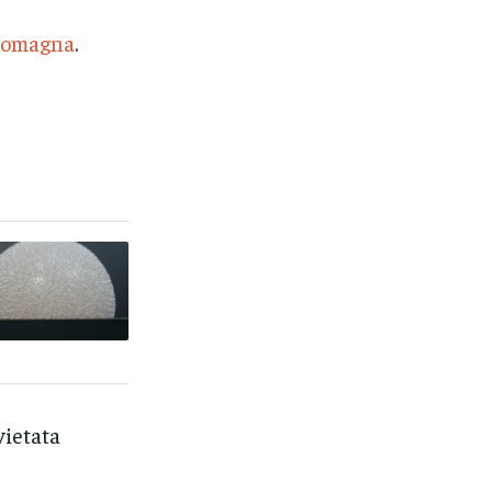
 Romagna
.
vietata