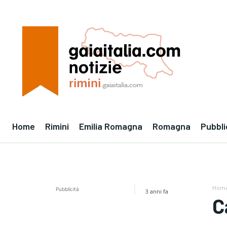
Home
Rimini
Emilia Romagna
Romagna
Pubbli
Hom
Pubblicità
3 anni fa
C