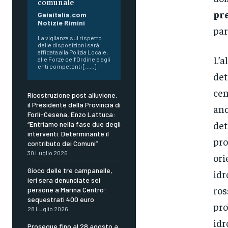
comunale
pre
Gaiaitalia.com
Notizie Rimini
par
La vigilanza sul rispetto
delle disposizioni sarà
affidata alla Polizia Locale,
L’a
alle Forze dell’Ordine e agli
enti competenti [......]
det
cen
Ricostruzione post alluvione,
il Presidente della Provincia di
anc
Forlì-Cesena, Enzo Lattuca:
det
“Entriamo nella fase due degli
interventi. Determinante il
pro
contributo dei Comuni”
30 Luglio 2026
ori
Gioco delle tre campanelle,
idr
ieri sera denunciate sei
ros
persone a Marina Centro:
sequestrati 400 euro
pro
28 Luglio 2026
idr
Prosegue fino al 28 agosto a