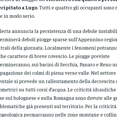
cipitato a Lugo
. Tutti e quattro gli occupanti sono r
e in modo serio.
llerta annuncia la persistenza di una debole instabil
erminerà deboli piogge sparse sull’Appennino region
trali della giornata. Localmente i fenomeni potran
he carattere di breve rovescio. Le piogge previste
ermineranno, sui bacini di Secchia, Panaro e Reno u
pagazione dei colmi di piena verso valle. Nel settore
entale si prevede un rallentamento della decrescita d
ometrici su tutti corsi d’acqua. Le criticità idraulich
se sul bolognese e sulla Romagna sono dovute alle g
blematiche già presenti sul territorio. Per la criticità
ogeologica permarranno nelle zone montane e collin