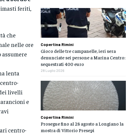
imasti feriti,
ità che
ale nelle ore
Copertina Rimini
Gioco delle tre campanelle, ieri sera
no assumere
denunciate sei persone a Marina Centro:
sequestrati 400 euro
28 Luglio 2026
na lenta
 centro-
ei livelli
e arancioni e
ravi
Copertina Rimini
Prosegue fino al 28 agosto a Longiano la
ari centro-
mostra di Vittorio Presepi