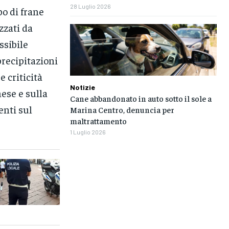
28 Luglio 2026
po di frane
zzati da
ssibile
precipitazioni
e criticità
Notizie
ese e sulla
Cane abbandonato in auto sotto il sole a
enti sul
Marina Centro, denuncia per
maltrattamento
1 Luglio 2026