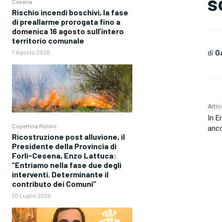
s
Cesena
Rischio incendi boschivi, la fase
di preallarme prorogata fino a
domenica 16 agosto sull’intero
territorio comunale
di
G
7 Agosto 2026
Artic
In E
Copertina Rimini
anco
Ricostruzione post alluvione, il
Presidente della Provincia di
Forlì-Cesena, Enzo Lattuca:
“Entriamo nella fase due degli
interventi. Determinante il
contributo dei Comuni”
30 Luglio 2026