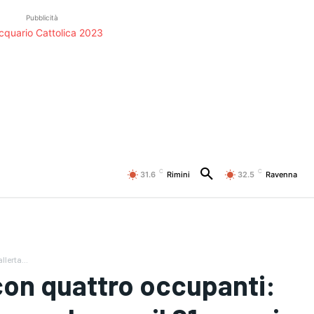
Pubblicità
C
C
31.6
Rimini
32.5
Ravenna
lerta...
con quattro occupanti: