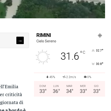
RIMINI
→
Cielo Sereno
°
32.7
°
C
31.6
°
30.8
45%
2.2m/s
0%
ll’Emilia
DOM
LUN
MAR
MER
GIO
33
°
36
°
34
°
33
°
33
°
r criticità
 giornata di
ne a bordo è