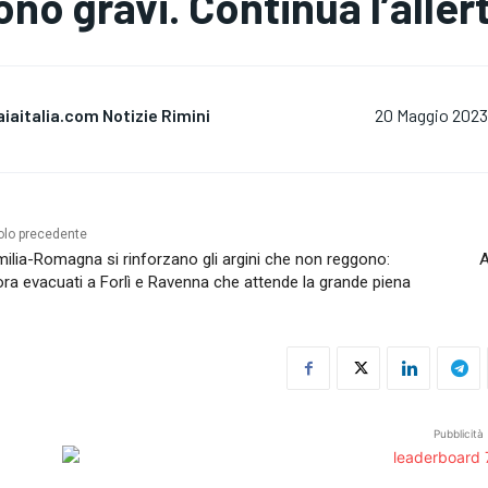
ono gravi. Continua l’aller
aiaitalia.com Notizie Rimini
20 Maggio 2023
olo precedente
milia-Romagna si rinforzano gli argini che non reggono:
A
ra evacuati a Forlì e Ravenna che attende la grande piena
Pubblicità