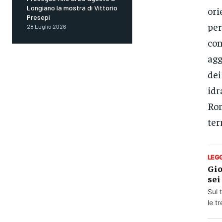
Longiano la mostra di Vittorio
ori
Presepi
per
28 Luglio 2026
con
agg
dei
idr
Rom
ter
LEG
Gio
sei
Sul 
le t