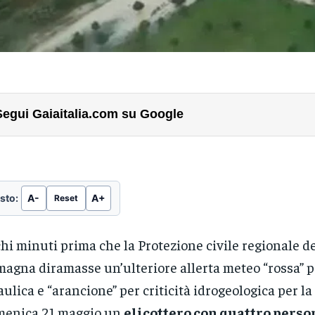
Segui Gaiaitalia.com su Google
sto:
A-
A+
Reset
hi minuti prima che la Protezione civile regionale de
agna diramasse un’ulteriore allerta meteo “rossa” pe
aulica e “arancione” per criticità idrogeologica per la
menica 21 maggio un
elicottero con quattro perso