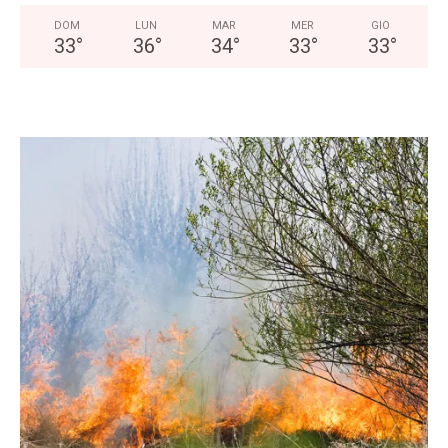
DOM
LUN
MAR
MER
GIO
33
°
36
°
34
°
33
°
33
°