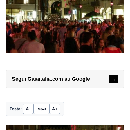
→
Segui Gaiaitalia.com su Google
Testo:
A-
A+
Reset