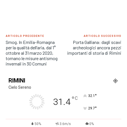
ARTICOLO PRECEDENTE
ARTICOLO SUCCESSIVO
Smog. In Emilia-Romagna
Porta Galliana: dagli scavi
per la qualità dell’aria, dal 1°
archeologici ancora pezzi
ottobre al 31 marzo 2020,
importanti di storia di Rimini
tornano le misure antismog
invernali in 30 Comuni
RIMINI
Cielo Sereno
°
32.1
°
C
31.4
°
29.7
50%
3.6m/s
0%