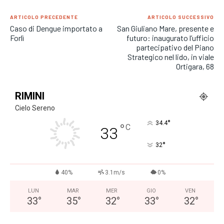
ARTICOLO PRECEDENTE
ARTICOLO SUCCESSIVO
Caso di Dengue importato a
San Giuliano Mare, presente e
Forlì
futuro: inaugurato l’ufficio
partecipativo del Piano
Strategico nel lido, in viale
Ortigara, 68
RIMINI
Cielo Sereno
°
34.4
°
C
33
°
32
40%
3.1m/s
0%
LUN
MAR
MER
GIO
VEN
33
°
35
°
32
°
33
°
32
°