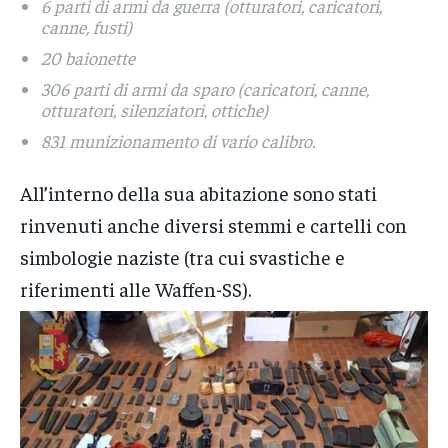
6 parti di armi da guerra (otturatori, caricatori,
canne, fusti)
20 baionette
306 parti di armi da sparo (caricatori, canne,
otturatori, silenziatori, ottiche)
831 munizionamento di vario calibro.
All’interno della sua abitazione sono stati
rinvenuti anche diversi stemmi e cartelli con
simbologie naziste (tra cui svastiche e
riferimenti alle Waffen-SS).