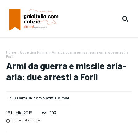
Home
Copertina Rimini
Armi da guerra e missile aria-aria: due arresti a
Forlì
Armi da guerra e missile aria-
aria: due arresti a Forlì
di
Gaiaitalia.com Notizie Rimini
15 Luglio 2019
293
Lettura:
4
minuto