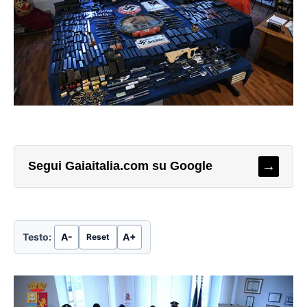
→
Segui Gaiaitalia.com su Google
Testo:
A-
A+
Reset