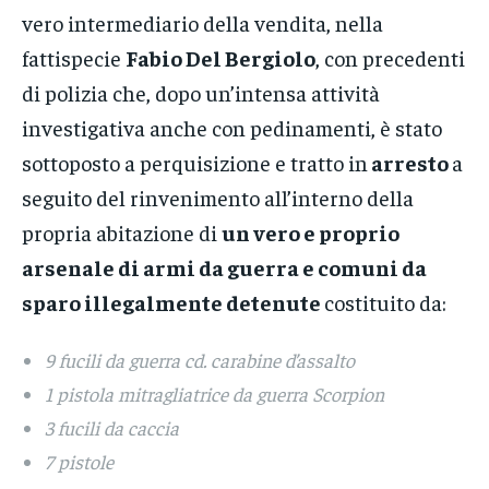
vero intermediario della vendita, nella
fattispecie
Fabio Del Bergiolo
, con precedenti
di polizia che, dopo un’intensa attività
investigativa anche con pedinamenti, è stato
sottoposto a perquisizione e tratto in
arresto
a
seguito del rinvenimento all’interno della
propria abitazione di
un vero e proprio
arsenale di armi da guerra e comuni da
sparo illegalmente detenute
costituito da:
9 fucili da guerra cd. carabine d’assalto
1 pistola mitragliatrice da guerra Scorpion
3 fucili da caccia
7 pistole