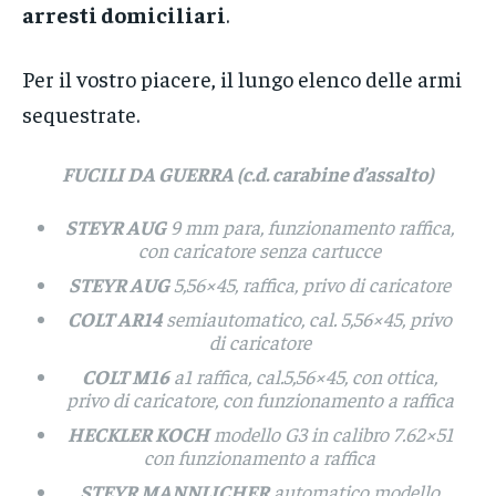
arresti domiciliari
.
Per il vostro piacere, il lungo elenco delle armi
sequestrate.
FUCILI DA GUERRA (c.d. carabine d’assalto)
STEYR AUG
9 mm para, funzionamento raffica,
con caricatore senza cartucce
STEYR AUG
5,56×45, raffica, privo di caricatore
COLT AR14
semiautomatico, cal. 5,56×45, privo
di caricatore
COLT M16
a1 raffica, cal.5,56×45, con ottica,
privo di caricatore, con funzionamento a raffica
HECKLER KOCH
modello G3 in calibro 7.62×51
con funzionamento a raffica
STEYR MANNLICHER
automatico modello