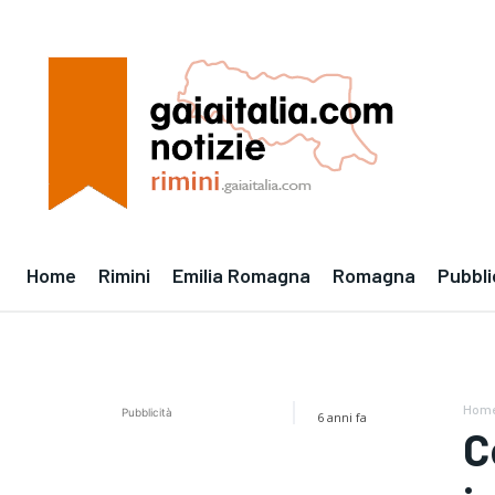
Home
Rimini
Emilia Romagna
Romagna
Pubbli
Hom
Pubblicità
6 anni fa
C