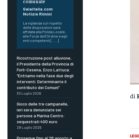
comunale
Gaiaitalia.com
Notizie Rimini
La vigilanza sul rispetto
delle disposizioni sarà
affidata alla Polizia Locale,
alle Forze dell’Ordine e agli
enti competenti [......]
Ricostruzione post alluvione,
il Presidente della Provincia di
Forlì-Cesena, Enzo Lattuca:
“Entriamo nella fase due degli
interventi. Determinante il
contributo dei Comuni”
30 Luglio 2026
di
Gioco delle tre campanelle,
ieri sera denunciate sei
persone a Marina Centro:
sequestrati 400 euro
28 Luglio 2026
LEG
Prosegue fino al 28 agosto a