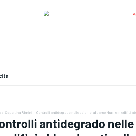
cità
e
Copertina Rimini
Controlli antidegrado nelle colonie, al parco Murri e in edifici a
ontrolli antidegrado nelle 