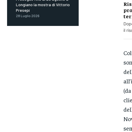
Ris
Longiano la mostra di Vittorio
pro
Presepi
ter
28 Luglio 2026
Dopo
il r
Col
son
del
all
(da
cli
del
Nov
sem