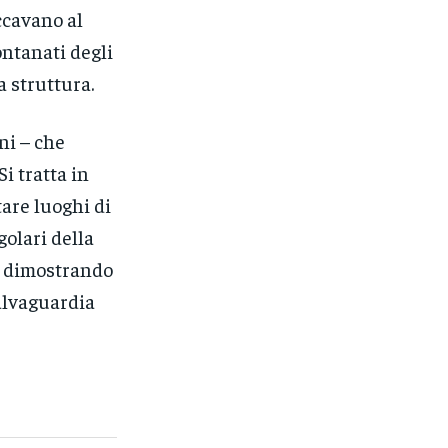
ccavano al
ontanati degli
a struttura.
ni – che
i tratta in
are luoghi di
golari della
ta dimostrando
alvaguardia