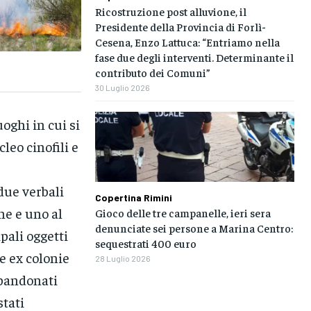
Ricostruzione post alluvione, il
Presidente della Provincia di Forlì-
Cesena, Enzo Lattuca: “Entriamo nella
fase due degli interventi. Determinante il
contributo dei Comuni”
30 Luglio 2026
uoghi in cui si
leo cinofili e
 due verbali
Copertina Rimini
ne e uno al
Gioco delle tre campanelle, ieri sera
denunciate sei persone a Marina Centro:
ipali oggetti
sequestrati 400 euro
le ex colonie
28 Luglio 2026
bbandonati
stati