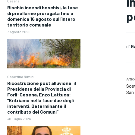
i
Cesena
Rischio incendi boschivi, la fase
p
di preallarme prorogata fino a
domenica 16 agosto sull’intero
territorio comunale
7 Agosto 2026
di
G
Copertina Rimini
Artic
Ricostruzione post alluvione, il
Sost
Presidente della Provincia di
San 
Forlì-Cesena, Enzo Lattuca:
“Entriamo nella fase due degli
interventi. Determinante il
contributo dei Comuni”
30 Luglio 2026