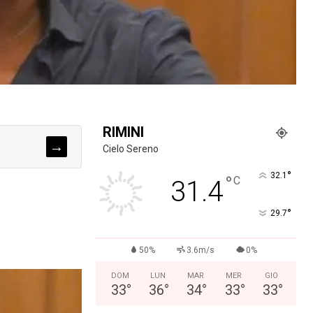
RIMINI
→
Cielo Sereno
°
32.1
°
C
31.4
°
29.7
50%
3.6m/s
0%
DOM
LUN
MAR
MER
GIO
33
°
36
°
34
°
33
°
33
°