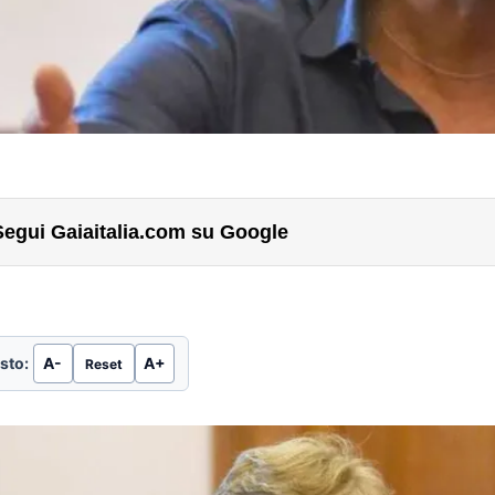
Segui Gaiaitalia.com su Google
sto:
A-
A+
Reset