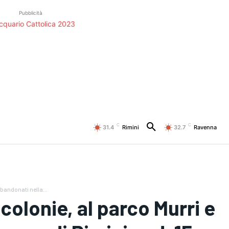
Pubblicità
C
C
31.4
Rimini
32.7
Ravenna
bbandonati nella...
colonie, al parco Murri e