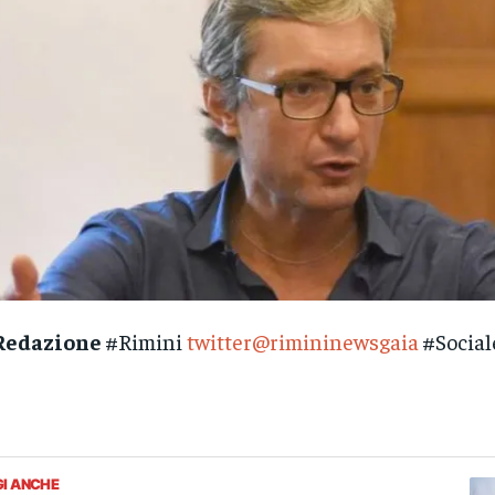
Redazione
#Rimini
twitter@rimininewsgaia
#Social
GI ANCHE