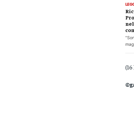
LEG
Ric
Pro
nel
con
"Son
magg
(16
©g