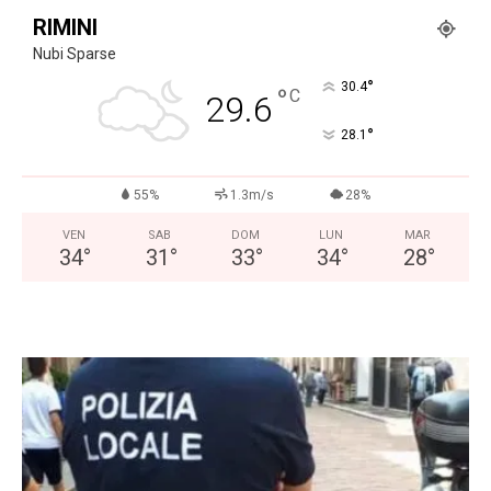
RIMINI
Nubi Sparse
°
30.4
°
C
29.6
°
28.1
55%
1.3m/s
28%
VEN
SAB
DOM
LUN
MAR
34
°
31
°
33
°
34
°
28
°