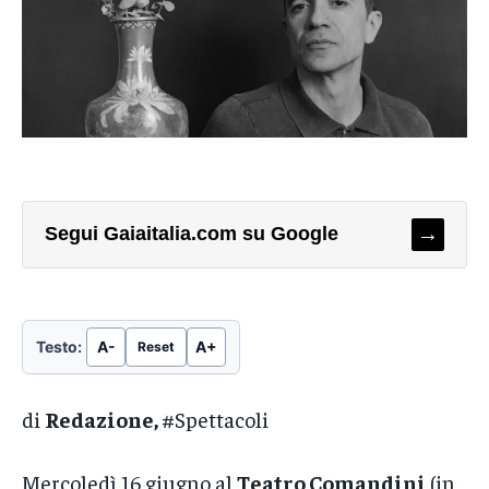
→
Segui Gaiaitalia.com su Google
Testo:
A-
A+
Reset
di
Redazione,
#Spettacoli
Mercoledì 16 giugno al
Teatro Comandini
(in