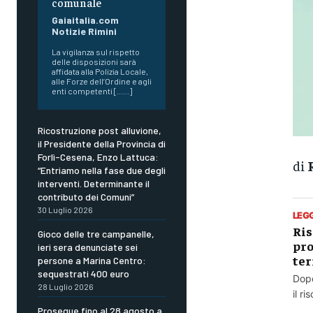
comunale
Gaiaitalia.com
Notizie Rimini
La vigilanza sul rispetto
delle disposizioni sarà
affidata alla Polizia Locale,
alle Forze dell’Ordine e agli
enti competenti [......]
Ricostruzione post alluvione,
il Presidente della Provincia di
Forlì-Cesena, Enzo Lattuca:
di
“Entriamo nella fase due degli
interventi. Determinante il
contributo dei Comuni”
30 Luglio 2026
LEG
Ris
Gioco delle tre campanelle,
pro
ieri sera denunciate sei
ter
persone a Marina Centro:
sequestrati 400 euro
Dopo
28 Luglio 2026
il r
Prosegue fino al 28 agosto a