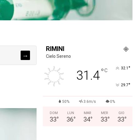
RIMINI
→
Cielo Sereno
°
32.1
°
C
31.4
°
29.7
50%
3.6m/s
0%
DOM
LUN
MAR
MER
GIO
33
°
36
°
34
°
33
°
33
°