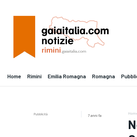
Home
Rimini
Emilia Romagna
Romagna
Pubbli
Hom
Pubblicità
7 anni fa
N