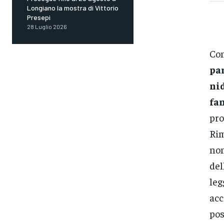
Longiano la mostra di Vittorio
Presepi
28 Luglio 2026
Co
par
nid
fam
pro
Rim
non
del
leg
acc
pos