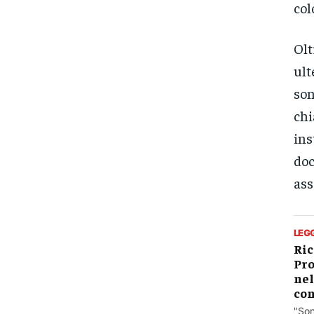
col
Olt
ult
son
chi
ins
doc
ass
LEG
Ric
Pro
nel
con
"Son