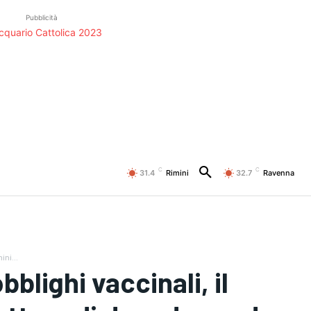
Pubblicità
C
C
31.4
Rimini
32.7
Ravenna
ini...
blighi vaccinali, il