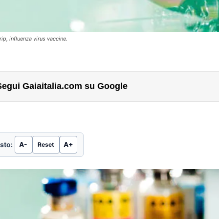
rip, influenza virus vaccine.
Segui Gaiaitalia.com su Google
sto:
A-
A+
Reset