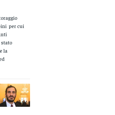
toraggio
bini per cui
anti
 stato
e la
 ed