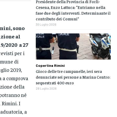
Presidente della Provincia di Forlì-
Cesena, Enzo Lattuca: “Entriamo nella
fase due degli interventi. Determinante il
contributo dei Comuni”
30 Luglio 2026
imini, sono
izione al
19/2020 a 27
evisti per i
Comune di
Copertina Rimini
uglio 2019,
Gioco delle tre campanelle, ieri sera
denunciate sei persone a Marina Centro:
a a comprova
sequestrati 400 euro
azione della
28 Luglio 2026
 potranno né
 Rimini. I
raduatoria, a