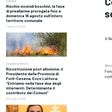
C
Cesena
Rischio incendi boschivi, la fase
s
di preallarme prorogata fino a
domenica 16 agosto sull’intero
territorio comunale
7 Agosto 2026
di
G
Copertina Rimini
Artic
Ricostruzione post alluvione, il
Fond
Presidente della Provincia di
conf
Forlì-Cesena, Enzo Lattuca:
“Entriamo nella fase due degli
interventi. Determinante il
contributo dei Comuni”
30 Luglio 2026