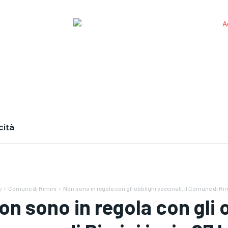
cità
e
Comune di Rimini
Non sono in regola con gli obblighi vaccinali, il Comune di Rim
on sono in regola con gli ob