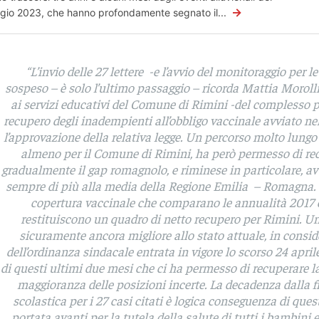
→
io 2023, che hanno profondamente segnato il...
“L’invio delle 27 lettere -e l’avvio del monitoraggio per le
sospeso – è solo l’ultimo passaggio –
ricorda Mattia Morolli
ai servizi educativi del Comune di Rimini
-del complesso p
recupero degli inadempienti all’obbligo vaccinale avviato n
l’approvazione della relativa legge. Un percorso molto lungo 
almeno per il Comune di Rimini, ha però permesso di re
gradualmente il gap romagnolo, e riminese in particolare, a
sempre di più alla media della Regione Emilia – Romagna. I
copertura vaccinale che comparano le annualità 2017 
restituiscono un quadro di netto recupero per Rimini. U
sicuramente ancora migliore allo stato attuale, in consi
dell’ordinanza sindacale entrata in vigore lo scorso 24 aprile
di questi ultimi due mesi che ci ha permesso di recuperare l
maggioranza delle posizioni incerte. La decadenza dalla 
scolastica per i 27 casi citati è logica conseguenza di quest
portata avanti per la tutela della salute di tutti i bambini e