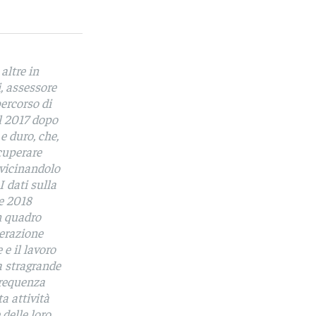
 altre in
, assessore
ercorso di
el 2017 dopo
e duro, che,
cuperare
vvicinandolo
 dati sulla
e 2018
n quadro
derazione
 e il lavoro
a stragrande
frequenza
a attività
 delle loro