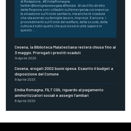
di Redazione, #EmiliaRomagna
twitter@bolognanewsgaia #Notizie Al via il filo diretto
della Regione con i cittadini sull’emergenza coronavirus:
la situazione sul fronte sanitario, ma anche le ricadute
che sta avendo su famiglie lavoro, imprese. E ancora: i
provvedimenti sul fronte del welfare, della scuola, della
cultura e tutto quello che può essere utile sapere in
questo ...
Cesena, la Biblioteca Malatestiana resterà chiusa fino al
3 maggio. Prorogati i prestiti scaduti
14 Aprile 2020
Cesena, erogati 2002 buoni spesa. Esaurito il budget a
disposizione del Comune
9 Aprile 2020
Emilia Romagna, FILT CGIL riguardo al pagamento
ammortizzatori sociali e assegni familiari
8 Aprile 2020