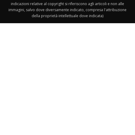
indicazioni relative al copyright si riferiscono agli articoli e non alle
immagini, salvo dove diversamente indicato, compresa l'attribuzione
della proprietà intellettuale dove indicata)