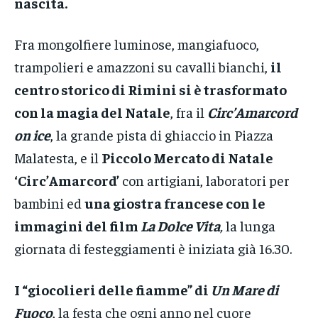
nascita.
Fra mongolfiere luminose, mangiafuoco,
trampolieri e amazzoni su cavalli bianchi,
il
centro storico di Rimini si è trasformato
con la magia del Natale
, fra il
Circ’Amarcord
on ice
, la grande pista di ghiaccio in Piazza
Malatesta, e il
Piccolo Mercato di Natale
‘Circ’Amarcord’
con artigiani, laboratori per
bambini ed
una giostra francese con le
immagini del film
La Dolce Vita
,
la lunga
giornata di festeggiamenti è iniziata già 16.30.
I “giocolieri delle fiamme” di
Un Mare di
Fuoco
, la festa che ogni anno nel cuore