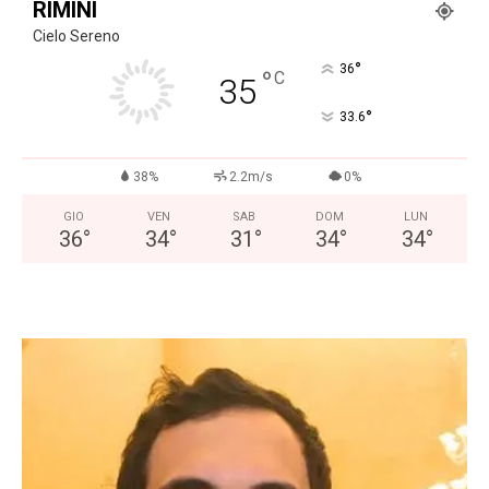
RIMINI
Cielo Sereno
°
36
°
C
35
°
33.6
38%
2.2m/s
0%
GIO
VEN
SAB
DOM
LUN
36
°
34
°
31
°
34
°
34
°