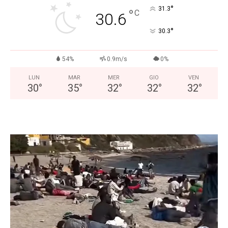
°
31.3
°
C
30.6
°
30.3
54%
0.9m/s
0%
LUN
MAR
MER
GIO
VEN
30
°
35
°
32
°
32
°
32
°