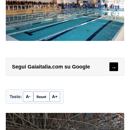
→
Segui Gaiaitalia.com su Google
Testo:
A-
A+
Reset