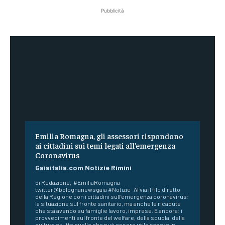
Pubblicità
Emilia Romagna, gli assessori rispondono
ai cittadini sui temi legati all’emergenza
Coronavirus
Gaiaitalia.com Notizie Rimini
di Redazione, #EmiliaRomagna
twitter@bolognanewsgaia #Notizie Al via il filo diretto
della Regione con i cittadini sull’emergenza coronavirus:
la situazione sul fronte sanitario, ma anche le ricadute
che sta avendo su famiglie lavoro, imprese. E ancora: i
provvedimenti sul fronte del welfare, della scuola, della
cultura e tutto quello che può essere utile sapere in