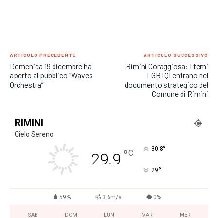
ARTICOLO PRECEDENTE
ARTICOLO SUCCESSIVO
Domenica 19 dicembre ha
Rimini Coraggiosa: I temi
aperto al pubblico “Waves
LGBTQI entrano nel
Orchestra”
documento strategico del
Comune di Rimini
RIMINI
Cielo Sereno
°
30.8
°
C
29.9
°
29
59%
3.6m/s
0%
SAB
DOM
LUN
MAR
MER