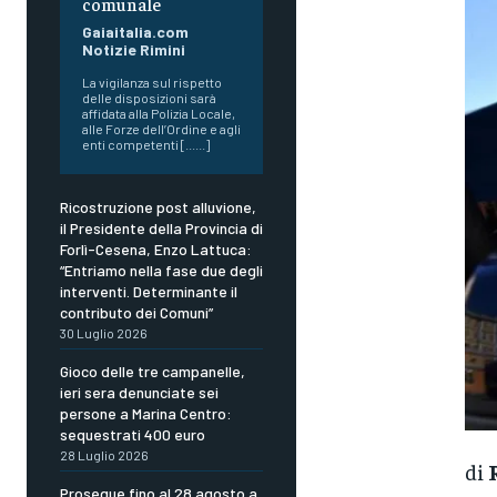
comunale
Gaiaitalia.com
Notizie Rimini
La vigilanza sul rispetto
delle disposizioni sarà
affidata alla Polizia Locale,
alle Forze dell’Ordine e agli
enti competenti [......]
Ricostruzione post alluvione,
il Presidente della Provincia di
Forlì-Cesena, Enzo Lattuca:
“Entriamo nella fase due degli
interventi. Determinante il
contributo dei Comuni”
30 Luglio 2026
Gioco delle tre campanelle,
ieri sera denunciate sei
persone a Marina Centro:
sequestrati 400 euro
28 Luglio 2026
di
Prosegue fino al 28 agosto a