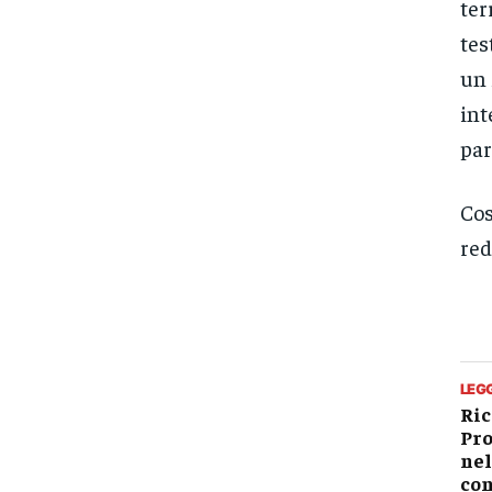
ter
tes
un 
int
par
Cos
red
LEG
Ric
Pro
nel
con