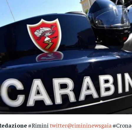
Redazione
#Rimini
twitter@rimininewsgaia
#Crona