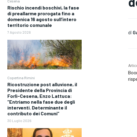
d
Cesena
Rischio incendi boschivi, la fase
di preallarme prorogata fino a
domenica 16 agosto sull’intero
territorio comunale
di
G
7 Agosto 2026
Artic
Boom
Copertina Rimini
risp
Ricostruzione post alluvione, il
Presidente della Provincia di
Forlì-Cesena, Enzo Lattuca:
“Entriamo nella fase due degli
interventi. Determinante il
contributo dei Comuni”
30 Luglio 2026