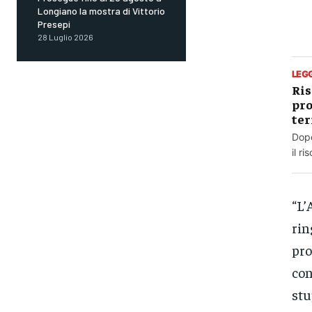
Longiano la mostra di Vittorio
Presepi
28 Luglio 2026
LEG
Ris
pro
ter
Dopo
il r
“L’
rin
pro
con
stu