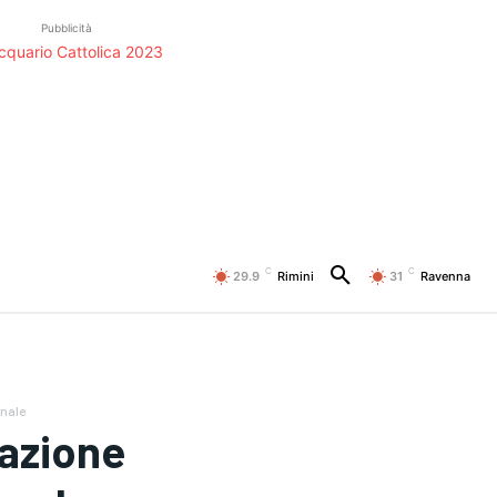
Pubblicità
C
C
29.9
Rimini
31
Ravenna
unale
razione