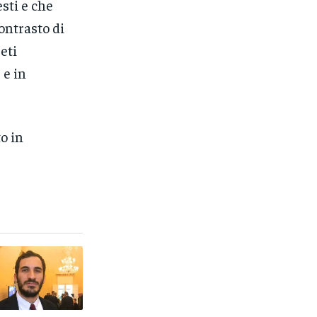
sti e che
contrasto di
eti
 e in
o in