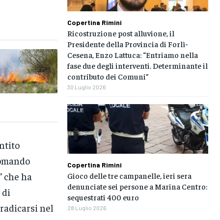
Copertina Rimini
Ricostruzione post alluvione, il
Presidente della Provincia di Forlì-
Cesena, Enzo Lattuca: “Entriamo nella
fase due degli interventi. Determinante il
contributo dei Comuni”
30 Luglio 2026
ntito
 Comando
Copertina Rimini
” che ha
Gioco delle tre campanelle, ieri sera
denunciate sei persone a Marina Centro:
 di
sequestrati 400 euro
radicarsi nel
28 Luglio 2026