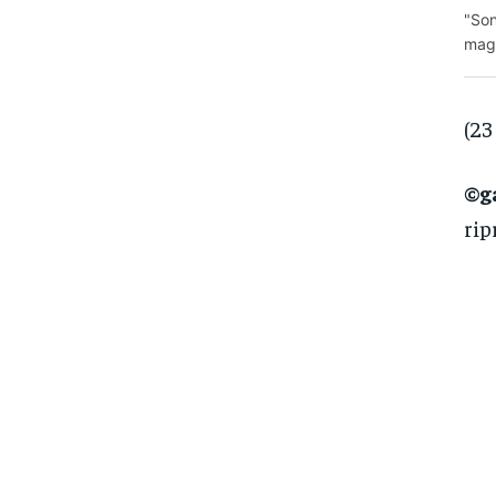
"Son
magg
(23
©ga
rip