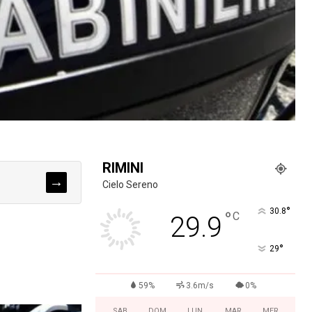
RIMINI
→
Cielo Sereno
°
30.8
°
C
29.9
°
29
59%
3.6m/s
0%
SAB
DOM
LUN
MAR
MER