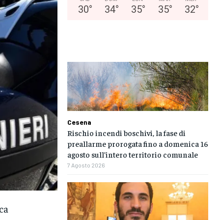
30
°
34
°
35
°
35
°
32
°
Cesena
Rischio incendi boschivi, la fase di
preallarme prorogata fino a domenica 16
agosto sull’intero territorio comunale
7 Agosto 2026
ca