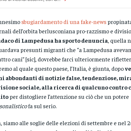
ennesimo
sbugiardamento di una fake-news
propinata
rnali dell’orbita berlusconiana pro-razzismo e division
ndaco di Lampedusa ha sporto denuncia
, quella 
uardava presunti migranti che “a Lampedusa aveva
ttro cani” [sic], dovrebbe farci ulteriormente rifletter
remo al quale questo paese, l’Italia, è giunta, dopo
v
i abbondanti di notizie false, tendenziose, mir
isione sociale, alla ricerca di qualcuno contro 
dito
per distogliere l’attenzione su ciò che un potere
sonalistico
fa sul serio.
, siamo alle soglie delle elezioni di settembre e nel