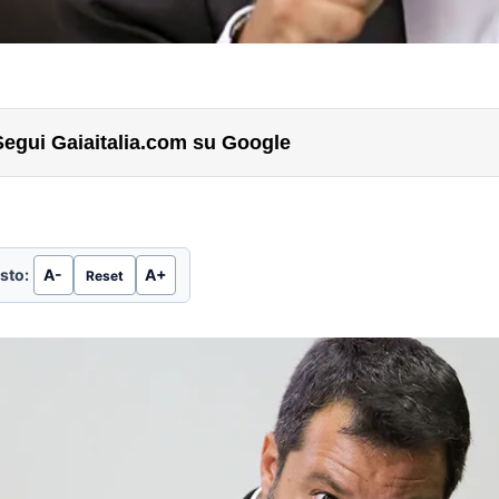
Segui Gaiaitalia.com su Google
sto:
A-
A+
Reset