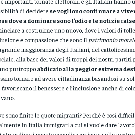
re importanti tornate elettorali, e gli Italiani hanno u
sibilità di decidere
se vogliono continuare a vive
se dove a dominare sono l’odio e le notizie fals
inciare a costruirne uno nuovo, dove i valori di toll
lusione e compassione che sono il
patrimonio moral
agrande maggioranza degli Italiani, del cattolicesim
ociale, alla base dei valori di troppi dei nostri partiti 
nno purtroppo
abdicato alla peggior estrema des
sano tornare ad avere cittadinanza basandosi su sol
 favoriscano il benessere e l’inclusione anche di col
ivano.
e sono finite le quote migranti? Perché è così diffici
almente in Italia immigrati a cui si vuole dare lavoro
ì straordinariamente semplice arrivare sulle nostre 