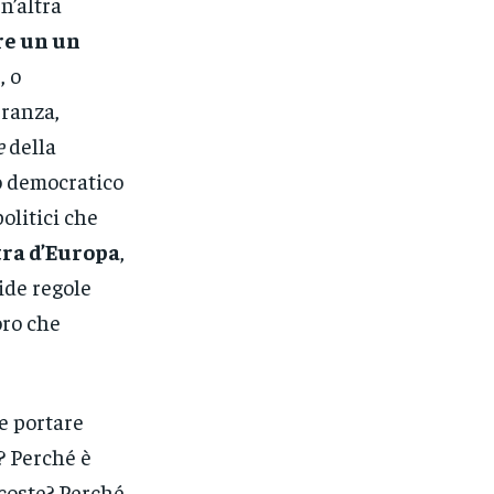
n’altra
re un un
e
, o
eranza,
e
della
o democratico
politici che
tra d’Europa
,
ide regole
oro che
le portare
? Perché è
coste? Perché