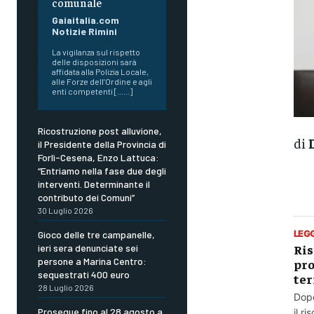
comunale
Gaiaitalia.com
Notizie Rimini
La vigilanza sul rispetto
delle disposizioni sarà
affidata alla Polizia Locale,
alle Forze dell’Ordine e agli
enti competenti [......]
Ricostruzione post alluvione,
di
il Presidente della Provincia di
Forlì-Cesena, Enzo Lattuca:
“Entriamo nella fase due degli
interventi. Determinante il
contributo dei Comuni”
30 Luglio 2026
LEG
Gioco delle tre campanelle,
Ris
ieri sera denunciate sei
persone a Marina Centro:
pro
sequestrati 400 euro
ter
28 Luglio 2026
Dopo
Prosegue fino al 28 agosto a
il r