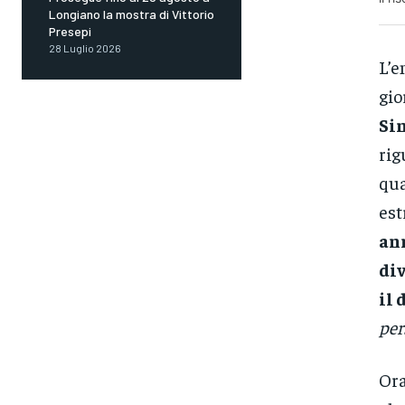
Longiano la mostra di Vittorio
Presepi
28 Luglio 2026
L’
gio
Si
rig
qua
est
ann
div
il 
per
Ora