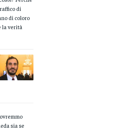
raffico di
nno di coloro
 la verità
 dovremmo
heda sia se