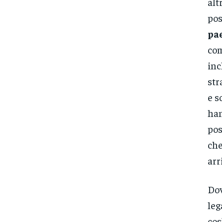
alt
pos
pae
com
inc
str
e s
ha
pos
che
arr
Dov
leg
cos