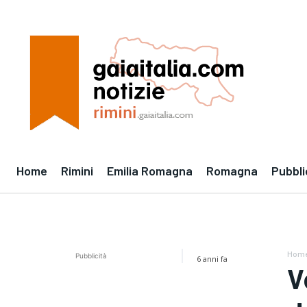
Home
Rimini
Emilia Romagna
Romagna
Pubbli
Hom
Pubblicità
6 anni fa
V