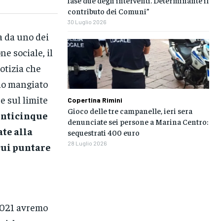
fase due degli interventi. Determinante il
contributo dei Comuni”
30 Luglio 2026
 da uno dei
e sociale, il
notizia che
no mangiato
e sul limite
Copertina Rimini
Gioco delle tre campanelle, ieri sera
enticinque
denunciate sei persone a Marina Centro:
ate alla
sequestrati 400 euro
28 Luglio 2026
cui puntare
 2021 avremo