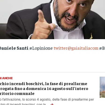
Daniele Santi
#Lopinione
twitter@gaiaitaliacom
#B
GI ANCHE
chio incendi boschivi, la fase di preallarme
rogata fino a domenica 16 agosto sull’intero
ritorio comunale
 l’attivazione, lo scorso 4 agosto, della fase di preallarme per
→
ischio di incendi boschivi, con la...