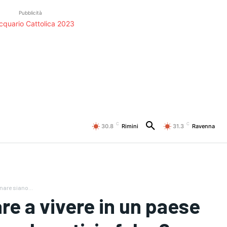
Pubblicità
C
C
30.8
Rimini
31.3
Ravenna
nare siano...
e a vivere in un paese