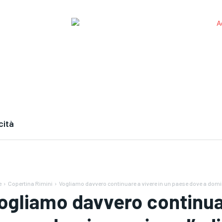
cità
e
Copertina Rimini
Vogliamo davvero continuare a vivere in un paese dove a domi
ogliamo davvero continuar