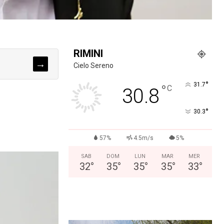
RIMINI
→
Cielo Sereno
°
31.7
°
C
30.8
°
30.3
57%
4.5m/s
5%
SAB
DOM
LUN
MAR
MER
32
°
35
°
35
°
35
°
33
°