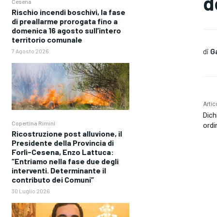
d
Cesena
Rischio incendi boschivi, la fase
di preallarme prorogata fino a
domenica 16 agosto sull’intero
territorio comunale
di
G
7 Agosto 2026
Artic
Dich
Copertina Rimini
ordi
Ricostruzione post alluvione, il
Presidente della Provincia di
Forlì-Cesena, Enzo Lattuca:
“Entriamo nella fase due degli
interventi. Determinante il
contributo dei Comuni”
30 Luglio 2026