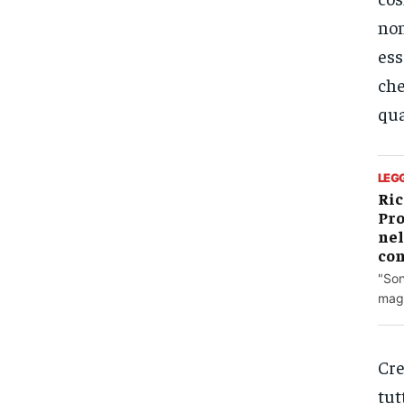
non
ess
che
qua
LEG
Ric
Pro
nel
con
"Son
magg
Cre
tut