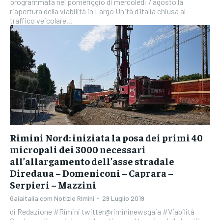
programmata nel pomeriggio di mercoledì 7 agosto la
riapertura della viabilità in Largo Unità d’Italia chiusa al
traffico veicolare...
Rimini Nord: iniziata la posa dei primi 40
micropali dei 3000 necessari
all’allargamento dell’asse stradale
Diredaua – Domeniconi – Caprara –
Serpieri – Mazzini
Gaiaitalia.com Notizie Rimini
-
29 Luglio 2019
di Redazione #Rimini twitter@rimininewsgaia #Viabilità