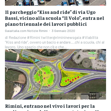
Il parcheggio “Kiss and ride” di via Ugo
Bassi, vicino alla scuola “Il Volo”, entra nel
piano triennale dei lavori pubblici
Gaiaitalia.com Notizie Rimini
-
3 Gennaio 2020
di Redazione #Rimini twitter@rimininewsgaia #Viabilità
“Kiss and ride”, ovvero un bacio e andare….chi a scuola, chi al
lavoro. Uno spazio che non c’è e che...
Rimini, entrano nel vivo i lavori per la