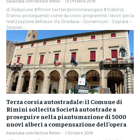
Gaiaitalia.com Notizie Rimini
-
13 Ottobre 2019
di Redazione #Rimini twitter@rimininewsgaia #Viabilità
Stanno proseguendo come da crono programma i lavori per la
realizzazione dell’asse Via Diredaua - Domeniconi - Caprara -
Serpieri...
Terza corsia autostradale: il Comune di
Rimini sollecita Società autostrade a
proseguire nella piantumazione di 5000
nuovi alberi a compensazione dell’opera
Gaiaitalia.com Notizie Rimini
-
1 Ottobre 2019