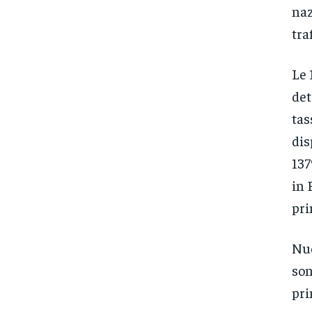
naz
tra
Le 
det
tas
dis
137
in 
pri
Nuo
son
pri