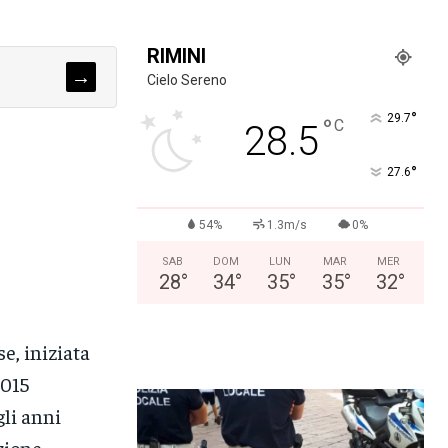
RIMINI
→
Cielo Sereno
°
29.7
°
C
28.5
°
27.6
54%
1.3m/s
0%
SAB
DOM
LUN
MAR
MER
28
°
34
°
35
°
35
°
32
°
e, iniziata
2015
gli anni
zione