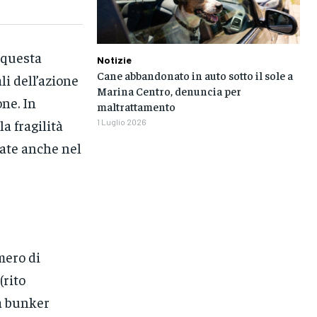
i questa
Notizie
Cane abbandonato in auto sotto il sole a
li dell’azione
Marina Centro, denuncia per
one. In
maltrattamento
a fragilità
1 Luglio 2026
iate anche nel
mero di
(rito
la bunker