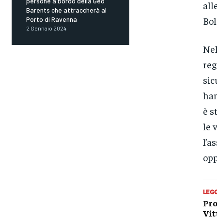
persone a bordo della Geo
all
Barents che attraccherà al
Bol
Porto di Ravenna
2 Gennaio 2024
Nel
reg
sic
han
è s
le 
l’a
opp
LEG
Pro
Vit