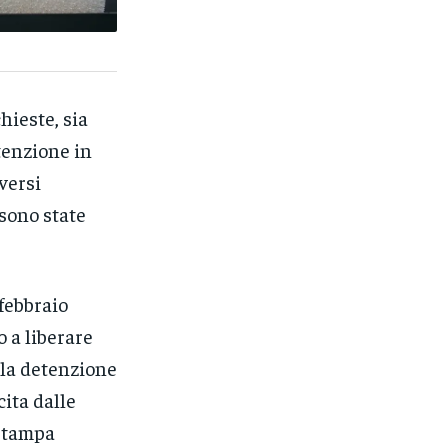
hieste, sia
tenzione in
versi
sono state
febbraio
 a liberare
lla detenzione
cita dalle
 stampa