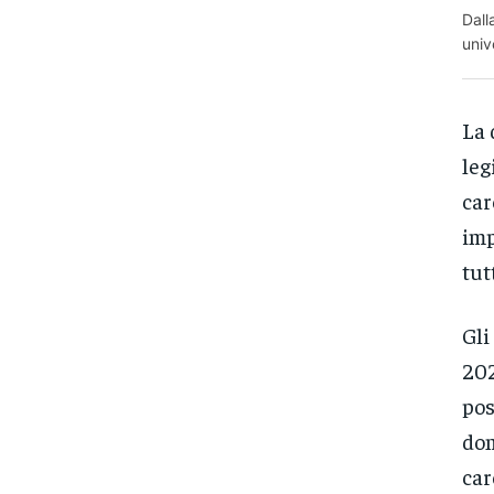
Dall
univ
La 
leg
car
imp
tut
Gli
202
pos
dom
car