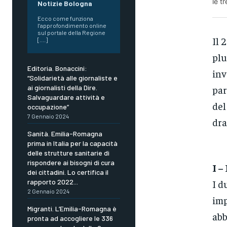
le t
Notizie Bologna
Ecco come funziona
l’approfondimento online
sul portale della Regione
Il 
[....]
plu
Editoria. Bonaccini:
inv
“Solidarietà alle giornaliste e
par
ai giornalisti della Dire.
Salvaguardare attività e
del
occupazione”
7 Gennaio 2024
dr
Sanità. Emilia-Romagna
prima in Italia per la capacità
delle strutture sanitarie di
rispondere ai bisogni di cura
I –
dei cittadini. Lo certifica il
I d
rapporto 2022...
2 Gennaio 2024
imp
Migranti. L’Emilia-Romagna è
abb
pronta ad accogliere le 336