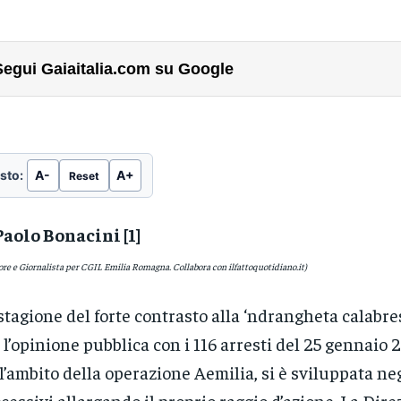
Segui Gaiaitalia.com su Google
sto:
A-
A+
Reset
Paolo Bonacini [1]
ore e Giornalista per CGIL Emilia Romagna. Collabora con ilfattoquotidiano.it)
stagione del forte contrasto alla ‘ndrangheta calabres
 l’opinione pubblica con i 116 arresti del 25 gennaio 
l’ambito della operazione Aemilia, si è sviluppata ne
cessivi allargando il proprio raggio d’azione. La Dire