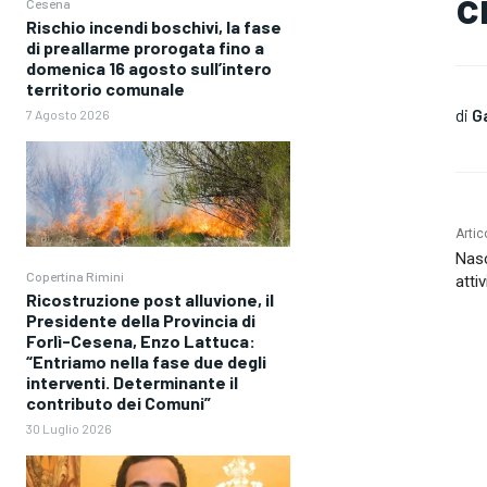
c
Cesena
Rischio incendi boschivi, la fase
di preallarme prorogata fino a
domenica 16 agosto sull’intero
territorio comunale
di
G
7 Agosto 2026
Artic
Nasc
Copertina Rimini
atti
Ricostruzione post alluvione, il
Presidente della Provincia di
Forlì-Cesena, Enzo Lattuca:
“Entriamo nella fase due degli
interventi. Determinante il
contributo dei Comuni”
30 Luglio 2026