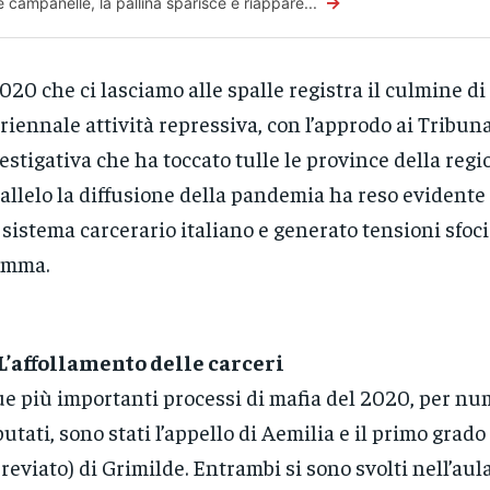
→
re campanelle, la pallina sparisce e riappare...
2020 che ci lasciamo alle spalle registra il culmine d
riennale attività repressiva, con l’approdo ai Tribuna
estigativa che ha toccato tulle le province della regi
allelo la diffusione della pandemia ha reso evidente l
 sistema carcerario italiano e generato tensioni sfoc
amma.
 L’affollamento delle carceri
ue più importanti processi di mafia del 2020, per nu
utati, sono stati l’appello di Aemilia e il primo grado 
reviato) di Grimilde. Entrambi si sono svolti nell’au