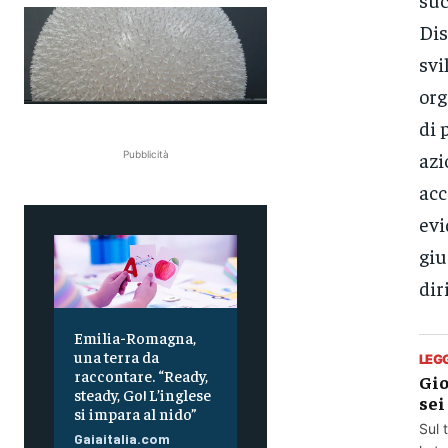
Dis
svi
org
di 
azi
Pubblicità
acc
evi
giu
dir
Emilia-Romagna,
una terra da
LEG
raccontare. “Ready,
Gio
steady, Go! L’inglese
sei
si impara al nido”
Sul 
Gaiaitalia.com