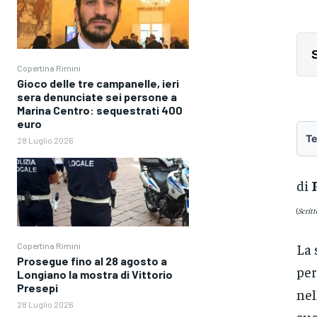
Copertina Rimini
Gioco delle tre campanelle, ieri
sera denunciate sei persone a
Marina Centro: sequestrati 400
euro
Te
28 Luglio 2026
di
(
Scritt
La 
Copertina Rimini
Prosegue fino al 28 agosto a
per
Longiano la mostra di Vittorio
Presepi
nel
28 Luglio 2026
suc