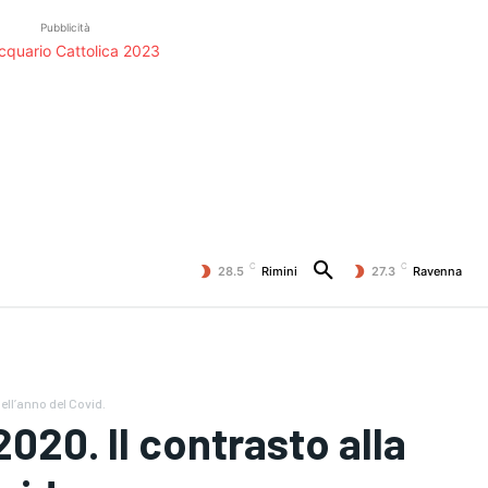
Pubblicità
C
C
28.5
Rimini
27.3
Ravenna
ell’anno del Covid.
20. Il contrasto alla