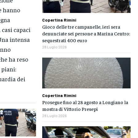
ie hanno
agna
Copertina Rimini
Gioco delle tre campanelle, ieri sera
 casi capaci
denunciate sei persone a Marina Centro:
 Una intensa
sequestrati 400 euro
28 Luglio 2026
hanno
che ha reso
 piani:
uardia dei
Copertina Rimini
Prosegue fino al 28 agosto a Longiano la
mostra di Vittorio Presepi
28 Luglio 2026