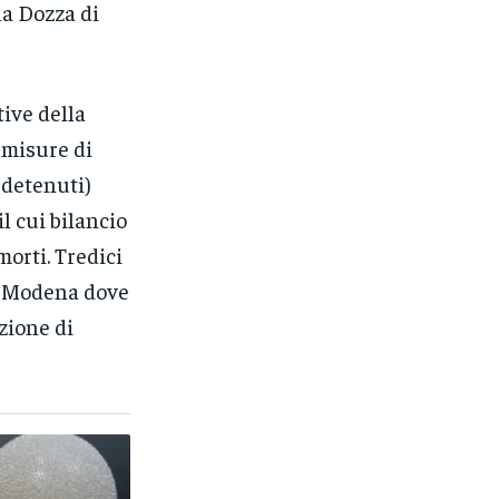
la Dozza di
tive della
e misure di
 detenuti)
l cui bilancio
morti. Tredici
 di Modena dove
zione di