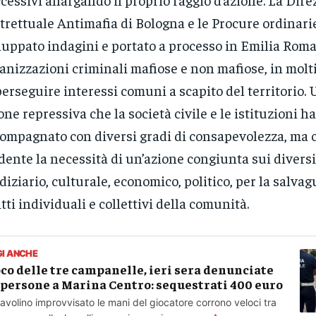
trettuale Antimafia di Bologna e le Procure ordinar
luppato indagini e portato a processo in Emilia Rom
anizzazioni criminali mafiose e non mafiose, in molti
perseguire interessi comuni a scapito del territorio.
one repressiva che la società civile e le istituzioni 
ompagnato con diversi gradi di consapevolezza, ma 
dente la necessità di un’azione congiunta sui diversi
diziario, culturale, economico, politico, per la salvag
itti individuali e collettivi della comunità.
GI ANCHE
co delle tre campanelle, ieri sera denunciate
 persone a Marina Centro: sequestrati 400 euro
tavolino improvvisato le mani del giocatore corrono veloci tra