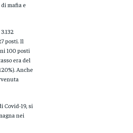
 di mafia e
3.132
 posti. Il
ni 100 posti
tasso era del
(120%). Anche
avvenuta
i Covid-19, si
omagna nei