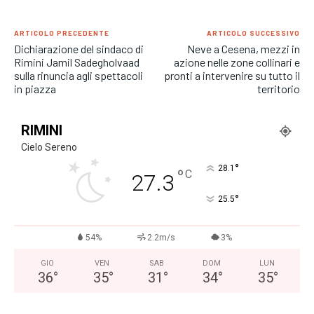
ARTICOLO PRECEDENTE
ARTICOLO SUCCESSIVO
Dichiarazione del sindaco di
Neve a Cesena, mezzi in
Rimini Jamil Sadegholvaad
azione nelle zone collinari e
sulla rinuncia agli spettacoli
pronti a intervenire su tutto il
in piazza
territorio
RIMINI
Cielo Sereno
°
28.1
°
C
27.3
°
25.5
54%
2.2m/s
3%
GIO
VEN
SAB
DOM
LUN
36
°
35
°
31
°
34
°
35
°