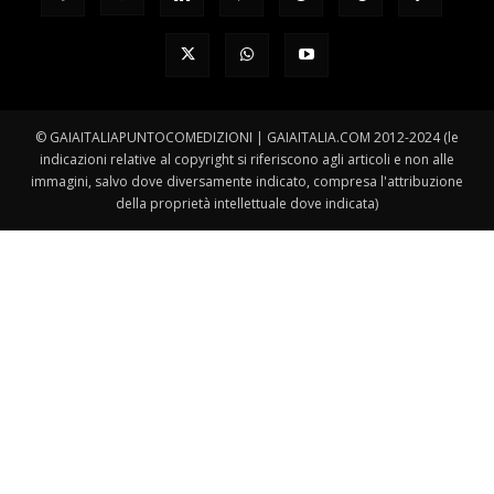
© GAIAITALIAPUNTOCOMEDIZIONI | GAIAITALIA.COM 2012-2024 (le
indicazioni relative al copyright si riferiscono agli articoli e non alle
immagini, salvo dove diversamente indicato, compresa l'attribuzione
della proprietà intellettuale dove indicata)